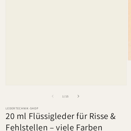
M
2
in
M
ö
Medien
1
in
von
1
/
15
Modal
öffnen
LEDERTECHNIK-SHOP
20 ml Flüssigleder für Risse &
Fehlstellen – viele Farben