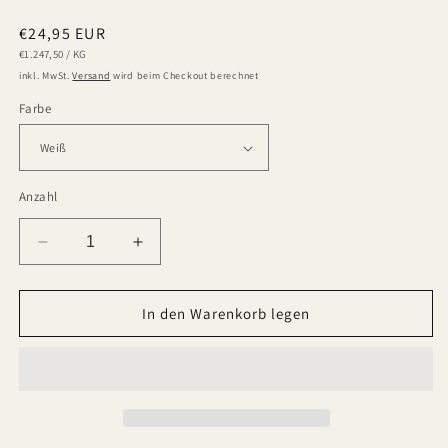
Normaler
€24,95 EUR
STÜCKPREIS
PRO
Preis
€1.247,50
/
KG
inkl. MwSt.
Versand
wird beim Checkout berechnet
Farbe
Anzahl
Verringere
Erhöhe
die
die
Menge
Menge
für
für
In den Warenkorb legen
20
20
ml
ml
Flüssigleder
Flüssigleder
für
für
Risse
Risse
&amp;
&amp;