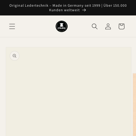
Direkt
Original Ledertechnik – Made in Germany seit 1999 | Über 150.000
zum
Kunden weltweit
Inhalt
Einloggen
Warenkorb
oduktinformationen
ringen