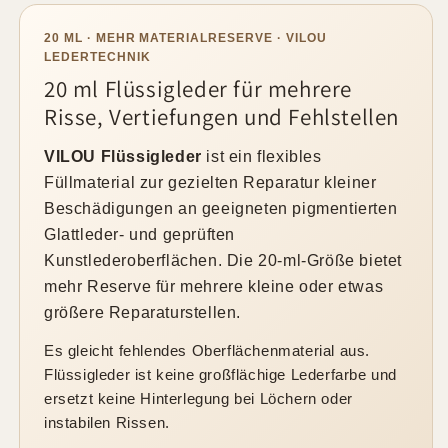
Fehlstellen
Fehlstellen
–
–
20 ML · MEHR MATERIALRESERVE · VILOU
viele
viele
LEDERTECHNIK
Farben
Farben
20 ml Flüssigleder für mehrere
Risse, Vertiefungen und Fehlstellen
VILOU Flüssigleder
ist ein flexibles
Füllmaterial zur gezielten Reparatur kleiner
Beschädigungen an geeigneten pigmentierten
Glattleder- und geprüften
Kunstlederoberflächen. Die 20-ml-Größe bietet
mehr Reserve für mehrere kleine oder etwas
größere Reparaturstellen.
Es gleicht fehlendes Oberflächenmaterial aus.
Flüssigleder ist keine großflächige Lederfarbe und
ersetzt keine Hinterlegung bei Löchern oder
instabilen Rissen.