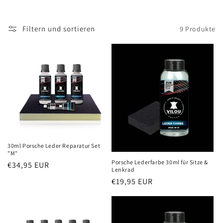
Filtern und sortieren
9 Produkte
30ml Porsche Leder Reparatur Set
"M"
Porsche Lederfarbe 30ml für Sitze &
Normaler
€34,95 EUR
Lenkrad
Preis
Normaler
€19,95 EUR
Preis