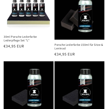
30ml Porsche Lederfarbe
Lederpflege Set "L"
Porsche Lederfarbe 150ml für Sitze &
Normaler
€34,95 EUR
Lenkrad
Preis
Normaler
€34,95 EUR
Preis