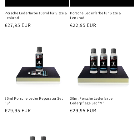
Porsche Lederfarbe für Sitze &
Porsche Lederfarbe 100ml für Sitze &
Lenkrad
Lenkrad
Normaler
€22,95 EUR
Normaler
€27,95 EUR
Preis
Preis
30ml Porsche Leder Reparatur Set
30ml Porsche Lederfarbe
"S"
Lederpflege Set "M"
Normaler
€29,95 EUR
Normaler
€29,95 EUR
Preis
Preis