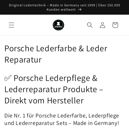
Direkt
Original Ledertechnik – Made in Germany seit 1999 | Über 150.000
zum
Kunden weltweit
Inhalt
Einloggen
Warenkorb
K
Porsche Lederfarbe & Leder
a
Reparatur
t
✅ Porsche Lederpflege &
e
Lederreparatur Produkte –
g
Direkt vom Hersteller
o
r
Die Nr. 1 für Porsche Lederfarbe, Lederpflege
und Lederreparatur Sets – Made in Germany!
i