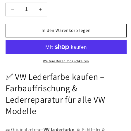
Verringere
Erhöhe
die
die
Menge
Menge
für
für
In den Warenkorb legen
100ml
100ml
VW
VW
Lederfarbe
Lederfarbe
Weitere Bezahlmöglichkeiten
✅ VW Lederfarbe kaufen –
Farbauffrischung &
Lederreparatur für alle VW
Modelle
🚗 Originalgetreue
VW Lederfarbe
für Echtleder &