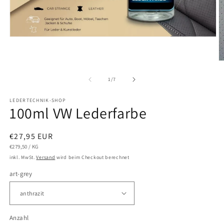
Medien
1
in
Modal
M
öffnen
2
in
von
1
/
7
M
ö
LEDERTECHNIK-SHOP
100ml VW Lederfarbe
Normaler
€27,95 EUR
STÜCKPREIS
PRO
Preis
€279,50
/
KG
inkl. MwSt.
Versand
wird beim Checkout berechnet
art-grey
Anzahl