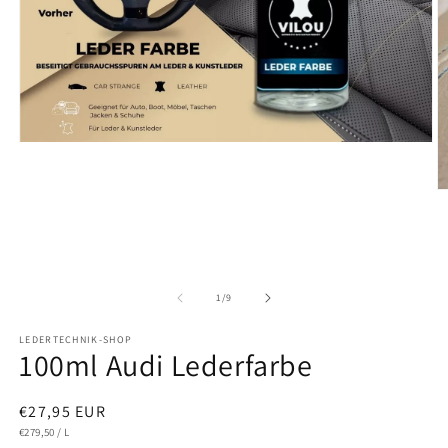
Medien
1
in
Modal
M
öffnen
2
in
M
ö
von
1
/
9
LEDERTECHNIK-SHOP
100ml Audi Lederfarbe
Normaler
€27,95 EUR
STÜCKPREIS
PRO
Preis
€279,50
/
L