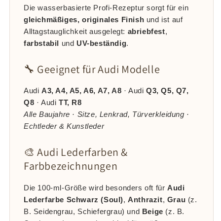
Die wasserbasierte Profi-Rezeptur sorgt für ein
gleichmäßiges, originales Finish
und ist auf
Alltagstauglichkeit ausgelegt:
abriebfest
,
farbstabil
und
UV-beständig
.
🔧 Geeignet für Audi Modelle
Audi
A3, A4, A5, A6, A7, A8
· Audi
Q3, Q5, Q7,
Q8
· Audi
TT, R8
Alle Baujahre · Sitze, Lenkrad, Türverkleidung ·
Echtleder & Kunstleder
🎨 Audi Lederfarben &
Farbbezeichnungen
Die 100-ml-Größe wird besonders oft für
Audi
Lederfarbe Schwarz (Soul)
,
Anthrazit
,
Grau
(z.
B. Seidengrau, Schiefergrau) und
Beige
(z. B.