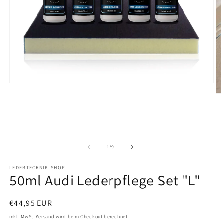
Medien
1
M
in
2
Modal
in
öffnen
M
ö
von
1
/
9
LEDERTECHNIK-SHOP
50ml Audi Lederpflege Set "L"
Normaler
€44,95 EUR
Preis
inkl. MwSt.
Versand
wird beim Checkout berechnet