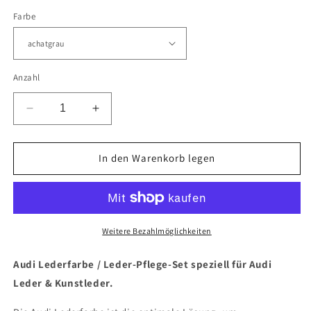
Farbe
Anzahl
Verringere
Erhöhe
die
die
Menge
Menge
für
für
In den Warenkorb legen
50ml
50ml
Audi
Audi
Lederpflege
Lederpflege
Set
Set
&quot;L&quot;
&quot;L&quot;
Weitere Bezahlmöglichkeiten
Audi Lederfarbe / Leder-Pflege-Set speziell für Audi
Leder & Kunstleder.