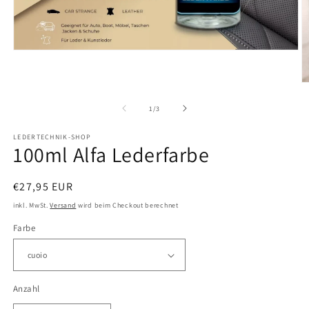
Medien
1
in
Modal
M
öffnen
2
in
von
1
/
3
M
ö
LEDERTECHNIK-SHOP
100ml Alfa Lederfarbe
Normaler
€27,95 EUR
Preis
inkl. MwSt.
Versand
wird beim Checkout berechnet
Farbe
Anzahl