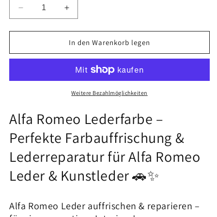
Verringere
Erhöhe
die
die
Menge
Menge
für
für
In den Warenkorb legen
100ml
100ml
Alfa
Alfa
Lederfarbe
Lederfarbe
Weitere Bezahlmöglichkeiten
Alfa Romeo Lederfarbe –
Perfekte Farbauffrischung &
Lederreparatur für Alfa Romeo
Leder & Kunstleder 🚗✨
Alfa Romeo Leder auffrischen & reparieren –