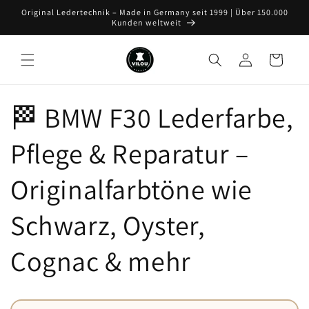
Direkt
Original Ledertechnik – Made in Germany seit 1999 | Über 150.000
zum
Kunden weltweit
Inhalt
Einloggen
Warenkorb
🏁 BMW F30 Lederfarbe,
Pflege & Reparatur –
Originalfarbtöne wie
Schwarz, Oyster,
Cognac & mehr