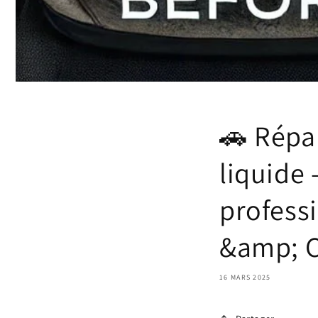
🚗 Répar
liquide 
profess
&amp; C
16 MARS 2025