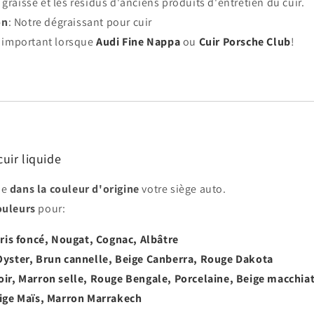
a graisse et les résidus d'anciens produits d'entretien du cuir.
on
: Notre dégraissant pour cuir
 important lorsque
Audi Fine Nappa
ou
Cuir Porsche Club
!
cuir liquide
de
dans la couleur d'origine
votre siège auto.
ouleurs
pour:
Gris foncé, Nougat, Cognac, Albâtre
Oyster, Brun cannelle, Beige Canberra, Rouge Dakota
oir, Marron selle, Rouge Bengale, Porcelaine, Beige macchia
eige Maïs, Marron Marrakech