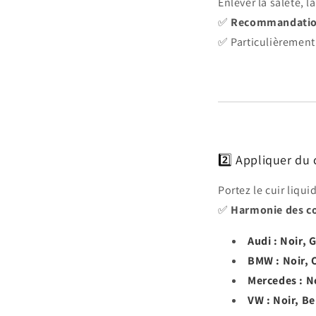
Enlever la saleté, l
✅
Recommandati
✅ Particulièrement
2️⃣ Appliquer du 
Portez le cuir liqui
✅
Harmonie des c
Audi : Noir, 
BMW : Noir, 
Mercedes : N
VW : Noir, B