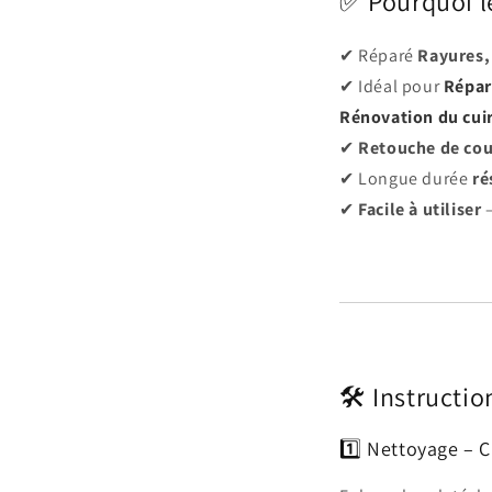
✅ Pourquoi le
✔ Réparé
Rayures,
✔ Idéal pour
Répar
Rénovation du cuir
✔
Retouche de cou
✔ Longue durée
ré
✔
Facile à utiliser
–
🛠️ Instructi
1️⃣ Nettoyage – C