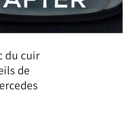
c du cuir
eils de
Mercedes