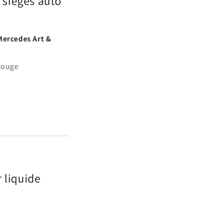
s sièges auto
Mercedes Art &
 Rouge
r liquide