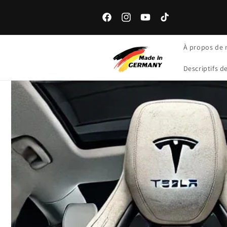
Accédez
directement
au contenu
Facebook
Instagram
YouTube
Tik
Tok
À propos de 
Descriptifs d