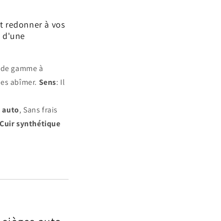
nt redonner à vos
u d'une
t de gamme à
 les abîmer.
Sens
: Il
 auto
, Sans frais
Cuir synthétique