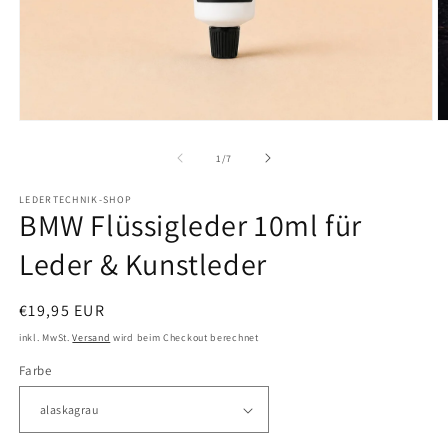
Medien
M
1
2
in
in
von
1
/
7
Modal
M
öffnen
ö
LEDERTECHNIK-SHOP
BMW Flüssigleder 10ml für
Leder & Kunstleder
Normaler
€19,95 EUR
Preis
inkl. MwSt.
Versand
wird beim Checkout berechnet
Farbe