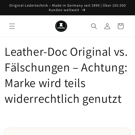
Direkt
Original Ledertechnik – Made in Germany seit 1999 | Über 150.000
zum
Kunden weltweit
Inhalt
Einloggen
Warenkorb
Leather-Doc Original vs.
Fälschungen – Achtung:
Marke wird teils
widerrechtlich genutzt