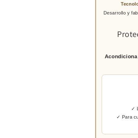
Tecnolo
Desarrollo y fa
Prote
Acondiciona 
✓ L
✓ Para cu