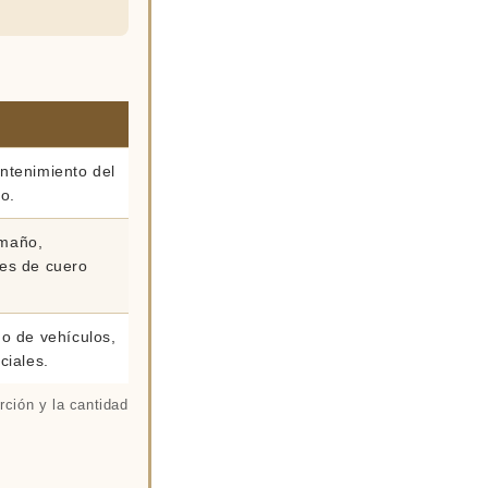
ntenimiento del
lo.
amaño,
les de cuero
do de vehículos,
ciales.
rción y la cantidad