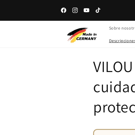
Ir
directamente
al contenido
Facebook
Instagram
YouTube
Tiktok
Sobre nosotr
Descripcione
VILOU 
cuida
prote