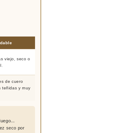
dable
s viejo, seco o
l.
ies de cuero
n teñidas y muy
luego...
vez seco por