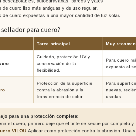
a descapotables, autocaravanas, barcos y yates
s de cuero liso más antiguas y de uso regular.
s de cuero expuestas a una mayor cantidad de luz solar.
 sellador para cuero?
Tarea principal
Muy recomen
Cuidado, protección UV y
Para cuero má
uero
conservación de la
expuesto al so
flexibilidad.
Protección de la superficie
Para superfic
ero
contra la abrasión y la
nuevas, recié
transferencia de color.
usadas.
ejo para una protección completa:
ir el cuero, primero deje que el tinte se seque por completo y 
 cuero VILOU
Aplicar como protección contra la abrasión. Una 