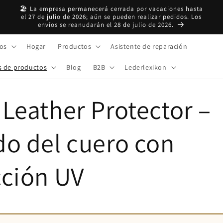
🏖️ La empresa permanecerá cerrada por vacaciones hasta
el 27 de julio de 2026; aún se pueden realizar pedidos. Los
envíos se reanudarán el 28 de julio de 2026.
os
Hogar
Productos
Asistente de reparación
s de productos
Blog
B2B
Lederlexikon
Leather Protector –
do del cuero con
cción UV