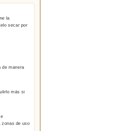
ne la
jelo secar por
la de manera
lirlo más si
se
a zonas de uso