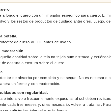
 cuero
e a fondo el cuero con un limpiador específico para cuero. Elimi
olvo y los restos de productos de cuidado anteriores. Luego, dé
la botella.
protector de cuero VILOU antes de usarlo.
n moderación.
queña cantidad sobre la tela no tejida suministrada y extiénda
e de costura a costura sobre el cuero.
r.
otector se absorba por completo y se seque. No es necesario pu
manera uniforme y con moderación.
 cuidados con regularidad.
uso intensivo o frecuentemente expuestas al sol deben revisar
te cada tres meses y, si es necesario, volver a tratarlas. Par
 ser suficientes intervalos más largos.