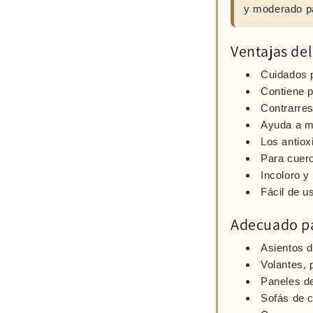
y moderado pa
Ventajas de
Cuidados p
Contiene p
Contrarres
Ayuda a ma
Los antiox
Para cuero
Incoloro y
Fácil de u
Adecuado p
Asientos d
Volantes,
Paneles de
Sofás de c