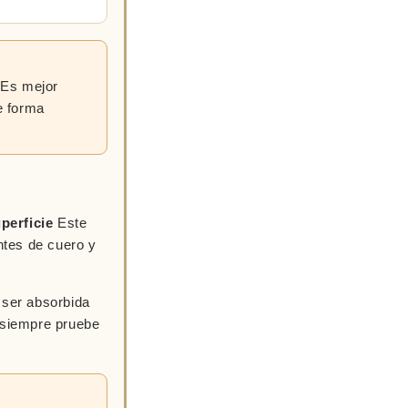
 Es mejor
e forma
perficie
Este
antes de cuero y
 ser absorbida
, siempre pruebe