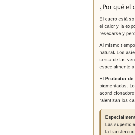
¿Por qué el 
El cuero está som
el calor y la exp
resecarse y perd
Al mismo tiempo,
natural. Los asi
cerca de las ven
especialmente a
El
Protector de
pigmentadas. Los
acondicionadores
ralentizan los c
Especialmente
Las superfici
la transferen