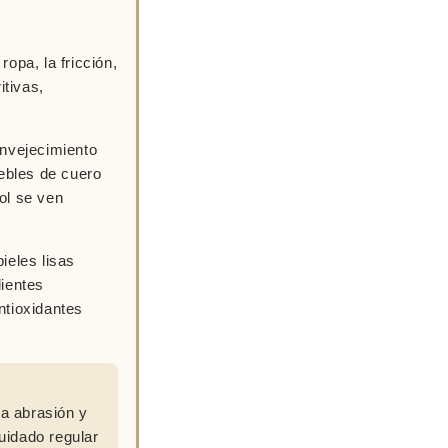
ropa, la fricción,
itivas,
envejecimiento
uebles de cuero
ol se ven
ieles lisas
dientes
ntioxidantes
la abrasión y
uidado regular